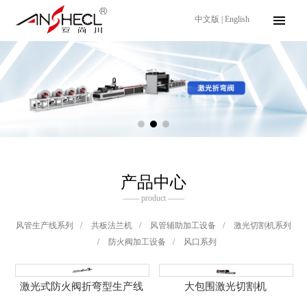
中文版
|
English
产品中心
—— product ——
风管生产线系列
/
共板法兰机
/
风管辅助加工设备
/
激光切割机系列
/
防火阀加工设备
/
风口系列
激光式防火阀折弯型生产线
大包围激光切割机