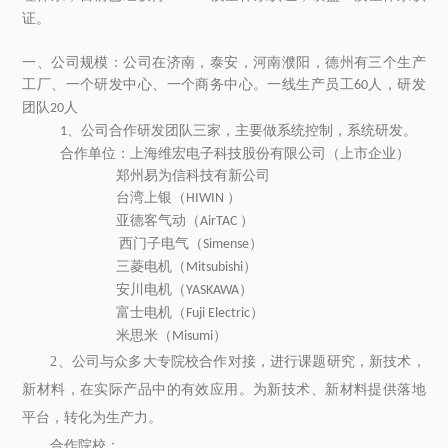
证
。
一、公司规模：公司在济南，泰安，河南濮阳，德州有三个生产
工厂、一个研发中心、一个商务中心。一线生产员工
人，研发
60
团队
人
20
、公司合作研发团队三家，主要做系统控制，系统研发。
1
合作单位：上海维宏电子科技股份有限公司（上市企业）
郑州易为信科技有新公司
台湾上银（
）
HIWIN
亚德客气动（
）
AirTAC
西门子
电气（
）
Simense
三菱电机（
）
Mitsubishi
安川电机（
）
YASKAWA
富士电机（
）
Fuji Electric
米思米（
）
Misumi
2、公司与众多大专院校合作对接，进行课题研究，新技术，
新材料，在实际产品中的有效应用。为新技术、新材料提供落地
平台，转化为生产力。
合作院校：